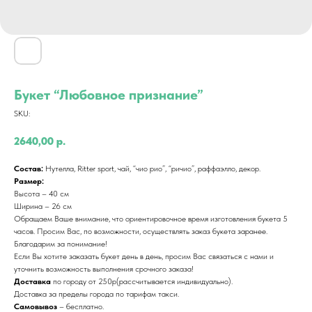
Букет “Любовное признание”
SKU:
2640,00
р.
Состав:
Нутелла, Ritter sport, чай, “чио рио”, “ричио”, раффаэлло, декор.
Размер:
Высота – 40 см
Ширина – 26 см
Обращаем Ваше внимание, что ориентировочное время изготовления букета 5
часов. Просим Вас, по возможности, осуществлять заказ букета заранее.
Благодарим за понимание!
Если Вы хотите заказать букет день в день, просим Вас связаться с нами и
уточнить возможность выполнения срочного заказа!
Доставка
по городу от 250р(рассчитывается индивидуально).
Доставка за пределы города по тарифам такси.
Самовывоз
– бесплатно.