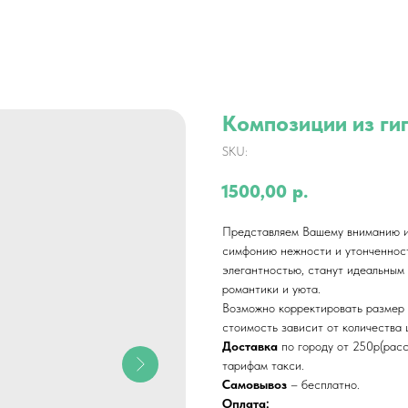
Композиции из г
SKU:
1500,00
р.
Представляем Вашему вниманию и
симфонию нежности и утонченност
элегантностью, станут идеальным
романтики и уюта.
Возможно корректировать размер
стоимость зависит от количества 
Доставка
по городу от 250р(рас
тарифам такси.
Самовывоз
– бесплатно.
Оплата: