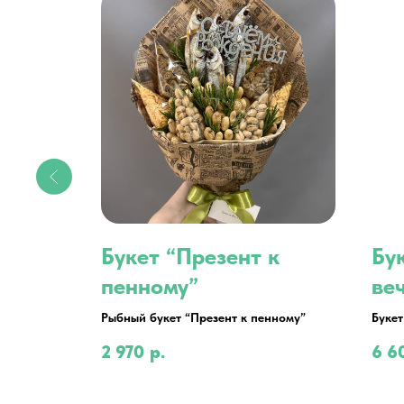
вый
Букет “Презент к
Бу
пенному”
ве
Рыбный букет “Презент к пенному”
Букет
вечер
2 970
р.
6 6