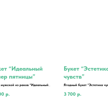
кет “Идеальный
Букет “Эстетик
чер пятницы”
чувств”
 мужской из раков “Идеальный
Ягодный букет “Эстетика чу
 пятницы”
00
р.
3 700
р.