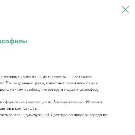
ипсофилы
зысканные композиции из гипсофилы — настоящую
и! Эти воздушные цветы, известные своей легкостью и
 дополнением к любому интерьеру и подарят атмосферу
 и оформление композиции по Вашему желанию. Итоговая
цветов в композиции.
считывается индивидуально). Доставка за пределы города по