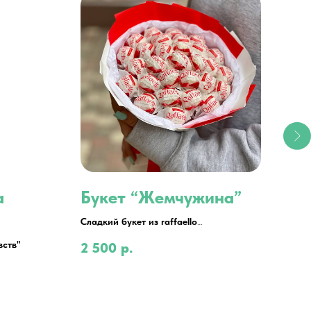
а
Букет “Жемчужина”
Бу
Сладкий букет из raffaello
Слад
“Жемчужина”
вств"
2 500
р.
3 9