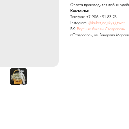
Оплата производится любым удоб
Контакты:
Телефон: +7 906 491 83 76
Instagram:
@buket_na_vkys_i_tsvet
ВК:
Вкусные букеты Ставрополь
г.Ставрополь, ул. Генерала Маргел