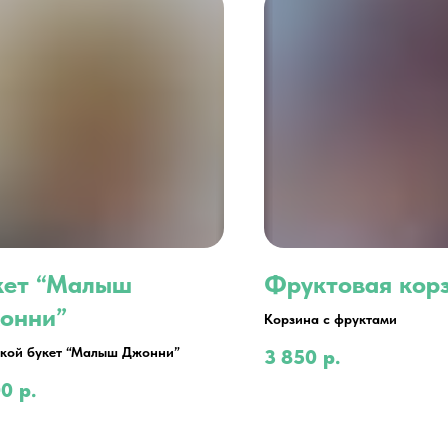
кет “Малыш
Фруктовая кор
онни”
Корзина с фруктами
кой букет “Малыш Джонни”
3 850
р.
00
р.