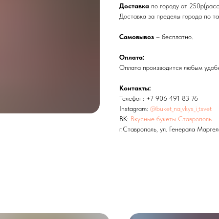
Доставка
по городу от 250р(расс
Доставка за пределы города по т
Самовывоз
– бесплатно.
Оплата:
Оплата производится любым удоб
Контакты:
Телефон: +7 906 491 83 76
Instagram:
@buket_na_vkys_i_tsvet
ВК:
Вкусные букеты Ставрополь
г.Ставрополь, ул. Генерала Маргел