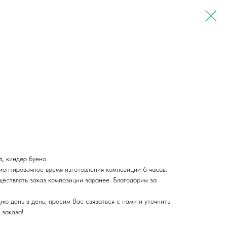
, киндер буено.
ентировочное время изготовления композиции 6 часов.
ществлять заказ композиции заранее. Благодарим за
ию день в день, просим Вас связаться с нами и уточнить
 заказа!