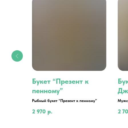
вый
Букет “Презент к
Бу
пенному”
Дж
Рыбный букет “Презент к пенному”
Мужс
2 970
р.
2 7